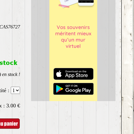
: CAS76727
) en stock !
ité :
x :
3.00
€