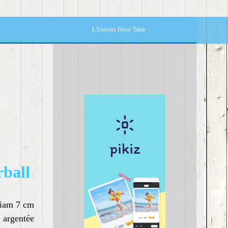
L'Univers Déco' Table
rball
diam 7 cm
argentée