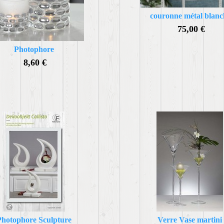
couronne métal blanc
75,00 €
Photophore
8,60 €
Photophore Sculpture
Verre Vase martini