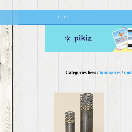
HOME
Catégories liées /
luminaires
/
mobi