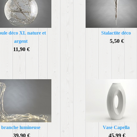
ule déco XL nature et
Stalactite déco
5,50 €
argent
11,90 €
branche lumineuse
Vase Capella
39,90 €
45,99 €