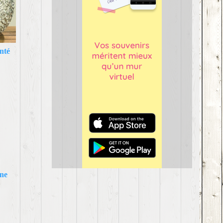
nté
ine