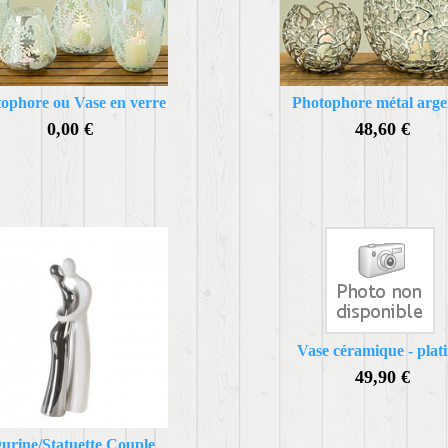
ophore ou Vase en verre
Photophore métal arge
0,00 €
48,60 €
Vase céramique - plat
49,90 €
gurine/Statuette Couple