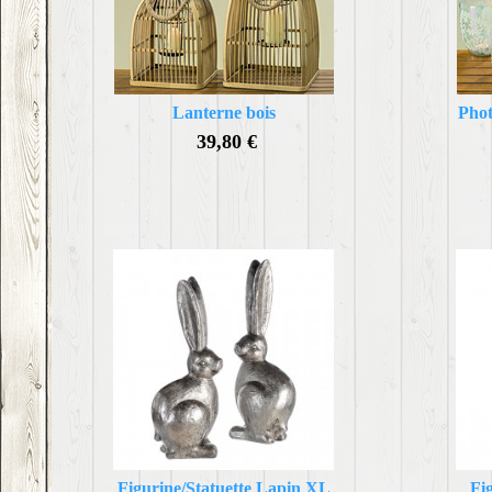
Lanterne bois
Phot
39,80 €
Figurine/Statuette Lapin XL
Fi